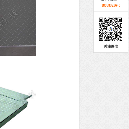
18768325646
关注微信