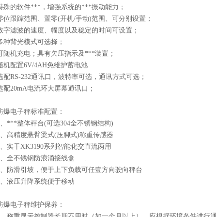
特殊的软件***，增强系统的***振动能力；
零位跟踪范围、置零(开机/手动)范围、可分别设置；
数字滤波的速度、幅度以及稳定的时间可设置；
多种背光模式可选择；
可随机充电；具有欠压指示及***装置；
随机配置6V/4AH免维护蓄电池
选配RS-232通讯口，波特率可选，通讯方式可选；
选配20mA电流环大屏幕通讯口；
防爆电子秤标准配置：
1、***整体秤台(可选304全不锈钢结构)
2、高精度悬臂梁式(压脚式)称重传感器
3、实干XK3190系列智能化交直流两用
4、全不锈钢防浪涌接线盒 .
5、防滑引坡，便于上下负载可任壹方向驶向秤台
6、液压升降系统便于移动
防爆电子秤维护保养：
1、称重显示控制器长期不用时（如一个月以上），应根据环境条件进行