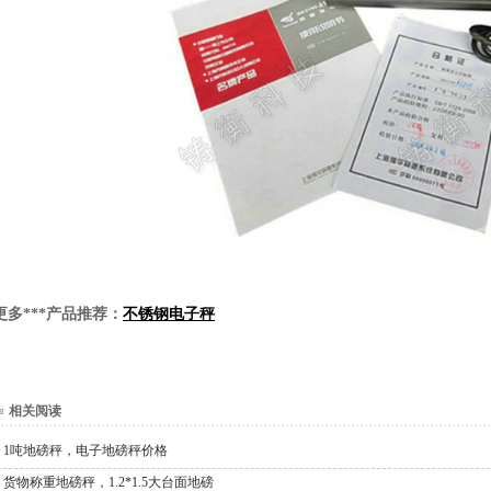
更多***产品推荐：
不锈钢电子秤
相关阅读
1吨地磅秤，电子地磅秤价格
货物称重地磅秤，1.2*1.5大台面地磅