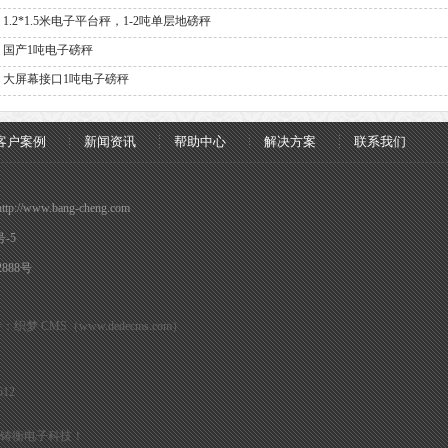
1.2*1.5米电子平台秤，1-2吨单层地磅秤
国产1吨电子磅秤
大屏幕接口1吨电子磅秤
客户案例
新闻资讯
帮助中心
解决方案
联系我们
www.bang-cheng.com
号-5
888号
梦 CMS（www.dedecms.com）
12
铸衡电子科技！