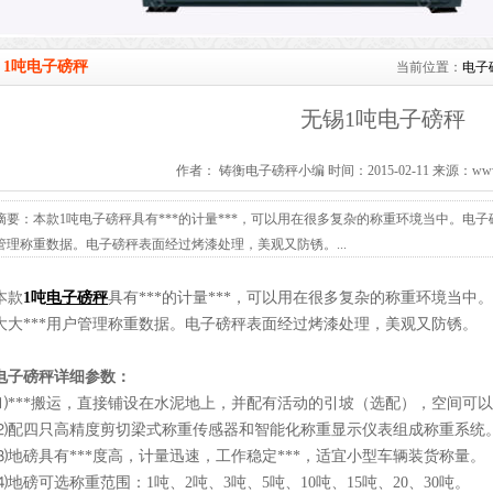
1吨电子磅秤
当前位置：
电子
无锡1吨电子磅秤
作者： 铸衡电子磅秤小编 时间：2015-02-11 来源：www.ba
摘要：本款1吨电子磅秤具有***的计量***，可以用在很多复杂的称重环境当中。电子
管理称重数据。电子磅秤表面经过烤漆处理，美观又防锈。...
本款
1吨
电子磅秤
具有***的计量***，可以用在很多复杂的称重环境当中。
大大***用户管理称重数据。电子磅秤表面经过烤漆处理，美观又防锈。
电子磅秤详细参数：
⑴***搬运，直接铺设在水泥地上，并配有活动的引坡（选配），空间可以*
⑵配四只高精度剪切梁式称重传感器和智能化称重显示仪表组成称重系统
⑶地磅具有***度高，计量迅速，工作稳定***，适宜小型车辆装货称量。
⑷地磅可选称重范围：1吨、2吨、3吨、5吨、10吨、15吨、20、30吨。