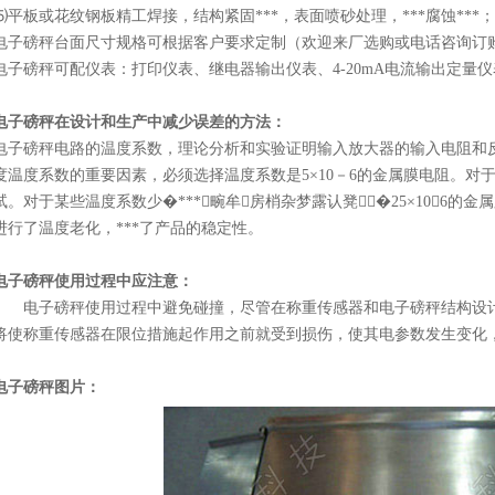
⑸平板或花纹钢板精工焊接，结构紧固***，表面喷砂处理，***腐蚀***；
电子磅秤台面尺寸规格可根据客户要求定制（欢迎来厂选购或电话咨询订
电子磅秤可配仪表：打印仪表、继电器输出仪表、4-20mA电流输出定量
电子磅秤在设计和生产中减少误差的方法：
电子磅秤电路的温度系数，理论分析和实验证明输入放大器的输入电阻和反
度温度系数的重要因素，必须选择温度系数是5×10－6的金属膜电阻。对于
试。对于某些温度系数少�***畹牟房梢杂梦露认凳∮�25×10－6
进行了温度老化，***了产品的稳定性。
电子磅秤使用过程中应注意：
电子磅秤使用过程中避免碰撞，尽管在称重传感器和电子磅秤结构设计
将使称重传感器在限位措施起作用之前就受到损伤，使其电参数发生变化
电子磅秤图片：