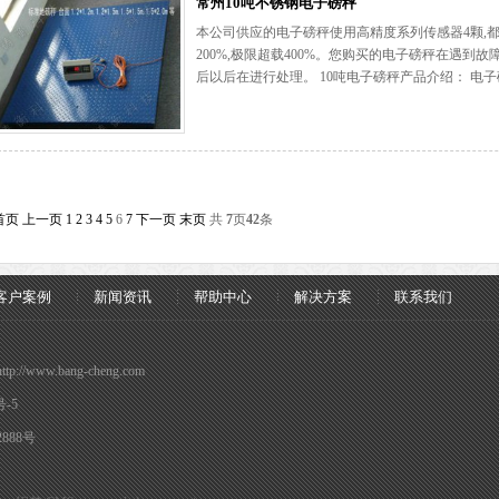
常州10吨不锈钢电子磅秤
本公司供应的电子磅秤使用高精度系列传感器4颗,
200%,极限超载400%。您购买的电子磅秤在遇
后以后在进行处理。 10吨电子磅秤产品介绍： 电子磅
首页
上一页
1
2
3
4
5
6
7
下一页
末页
共
7
页
42
条
客户案例
新闻资讯
帮助中心
解决方案
联系我们
www.bang-cheng.com
号-5
888号