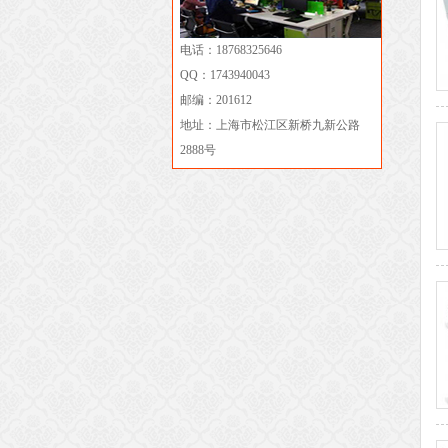
电话：18768325646
QQ：1743940043
邮编：201612
地址：上海市松江区新桥九新公路
2888号