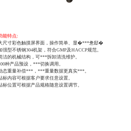
功能特点:
大尺寸彩色触摸屏界面，操作简单、显�***惫邸�
加强型不锈钢304机架，符合GMP及HACCP规范。
简洁的机械结构，可***拆卸清洗维护。
200种产品预设，***切换调用。
动态重量补偿***，***重量数据更真实***。
贴标内容可根据客户要求任意设置。
贴标位置可根据产品规格随意设置调节。