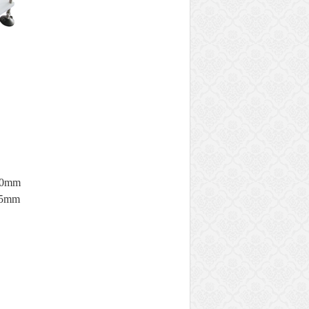
0mm
5mm