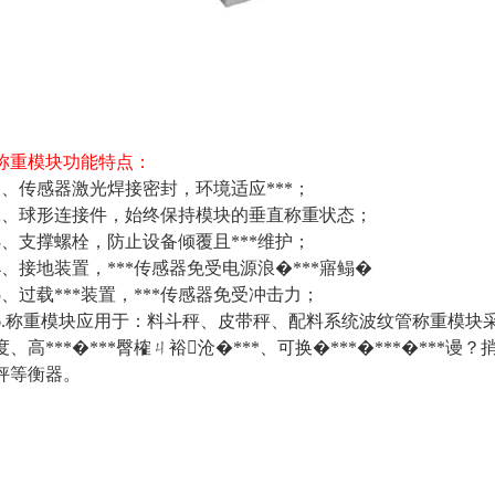
称重模块功能特点：
1、传感器激光焊接密封，环境适应***；
2、球形连接件，始终保持模块的垂直称重状态；
3、支撑螺栓，防止设备倾覆且***维护；
4、接地装置，***传感器免受电源浪�***寤鳎�
5、过载***装置，***传感器免受冲击力；
6.称重模块应用于：料斗秤、皮带秤、配料系统波纹管称重模块
度、高***�***臀榷ㄐ裕沧�***、可换�***�***�***谩？
秤等衡器。