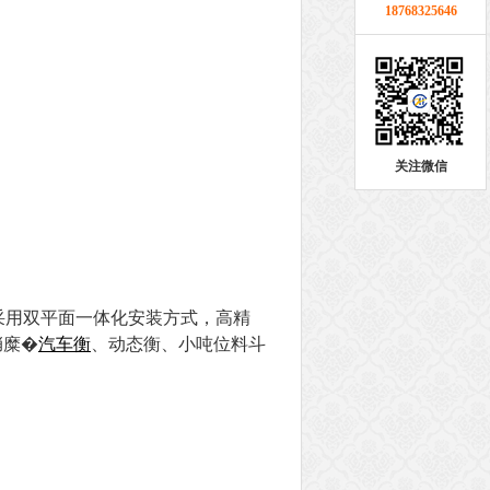
18768325646
关注微信
采用双平面一体化安装方式，高精
捎糜�
汽车衡
、动态衡、小吨位料斗