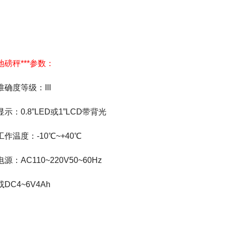
地磅秤***参数：
准确度等级：III
显示：0.8”LED或1”LCD带背光
工作温度：-10℃~+40℃
电源：AC110~220V50~60Hz
或DC4~6V4Ah