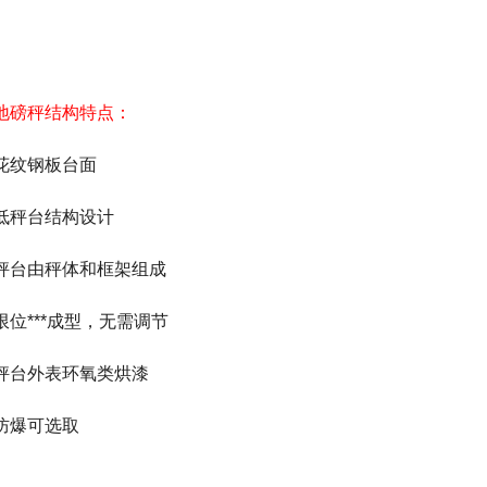
地磅秤结构特点：
花纹钢板台面
低秤台结构设计
秤台由秤体和框架组成
限位***成型，无需调节
秤台外表环氧类烘漆
防爆可选取